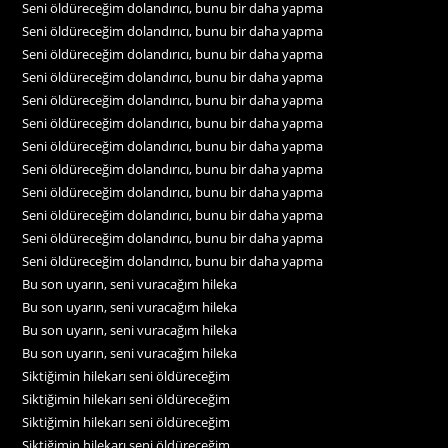
Seni öldüreceğim dolandırıcı, bunu bir daha yapma
Seni öldüreceğim dolandırıcı, bunu bir daha yapma
Seni öldüreceğim dolandırıcı, bunu bir daha yapma
Seni öldüreceğim dolandırıcı, bunu bir daha yapma
Seni öldüreceğim dolandırıcı, bunu bir daha yapma
Seni öldüreceğim dolandırıcı, bunu bir daha yapma
Seni öldüreceğim dolandırıcı, bunu bir daha yapma
Seni öldüreceğim dolandırıcı, bunu bir daha yapma
Seni öldüreceğim dolandırıcı, bunu bir daha yapma
Seni öldüreceğim dolandırıcı, bunu bir daha yapma
Seni öldüreceğim dolandırıcı, bunu bir daha yapma
Seni öldüreceğim dolandırıcı, bunu bir daha yapma
Bu son uyarın, seni vuracağım hileka
Bu son uyarın, seni vuracağım hileka
Bu son uyarın, seni vuracağım hileka
Bu son uyarın, seni vuracağım hileka
Siktiğimin hilekarı seni öldüreceğim
Siktiğimin hilekarı seni öldüreceğim
Siktiğimin hilekarı seni öldüreceğim
Siktiğimin hilekarı seni öldüreceğim