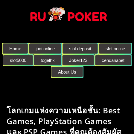
Home
judi online
slot deposit
slot online
slot5000
togelhk
Joker123
cendanabet
About Us
โลกเกมแห่งความเหนือชั้น: Best
Games, PlayStation Games
และ PSP Games ที่คุณต้องสัมผัส