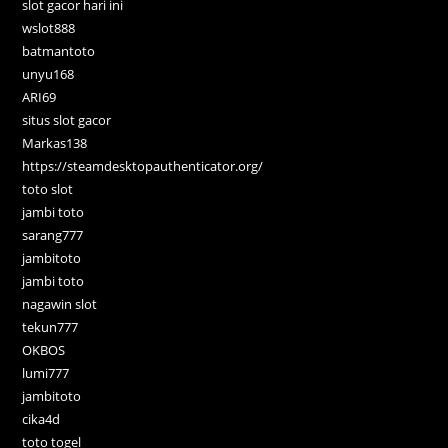
slot gacor hari ini
wslot888
batmantoto
unyu168
ARI69
situs slot gacor
Markas138
https://steamdesktopauthenticator.org/
toto slot
jambi toto
sarang777
jambitoto
jambi toto
nagawin slot
tekun777
OKBOS
lumi777
jambitoto
cika4d
toto togel