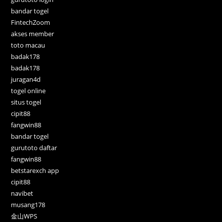
bandar togel
FintechZoom
akses member
toto macau
badak178
badak178
juragan4d
togel online
situs togel
cipit88
fangwin88
bandar togel
gurutoto daftar
fangwin88
betstarexch app
cipit88
navibet
musang178
金山WPS