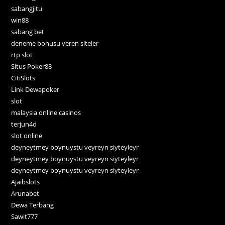
sabangjitu
win88
sabang bet
deneme bonusu veren siteler
rtp slot
Situs Poker88
CitiSlots
Link Dewapoker
slot
malaysia online casinos
terjun4d
slot online
deyneytmey boynuystu veyreyn siyteyleyr
deyneytmey boynuystu veyreyn siyteyleyr
deyneytmey boynuystu veyreyn siyteyleyr
Ajaibslots
Arunabet
Dewa Terbang
Sawit777