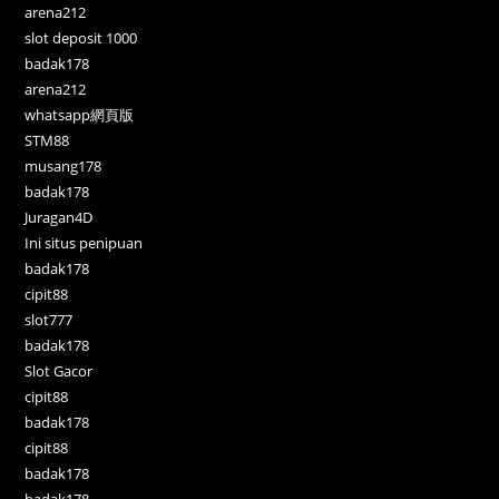
arena212
slot deposit 1000
badak178
arena212
whatsapp網頁版
STM88
musang178
badak178
Juragan4D
Ini situs penipuan
badak178
cipit88
slot777
badak178
Slot Gacor
cipit88
badak178
cipit88
badak178
badak178