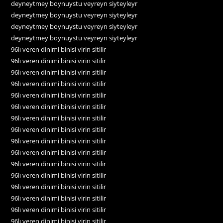
deyneytmey boynuystu veyreyn siyteyleyr
deyneytmey boynuystu veyreyn siyteyleyr
deyneytmey boynuystu veyreyn siyteyleyr
deyneytmey boynuystu veyreyn siyteyleyr
96lı veren dinimi binisi virin sitilir
96lı veren dinimi binisi virin sitilir
96lı veren dinimi binisi virin sitilir
96lı veren dinimi binisi virin sitilir
96lı veren dinimi binisi virin sitilir
96lı veren dinimi binisi virin sitilir
96lı veren dinimi binisi virin sitilir
96lı veren dinimi binisi virin sitilir
96lı veren dinimi binisi virin sitilir
96lı veren dinimi binisi virin sitilir
96lı veren dinimi binisi virin sitilir
96lı veren dinimi binisi virin sitilir
96lı veren dinimi binisi virin sitilir
96lı veren dinimi binisi virin sitilir
96lı veren dinimi binisi virin sitilir
96lı veren dinimi binisi virin sitilir