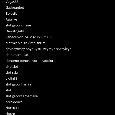
Vegas88
Gaskeunbet
Bolagila
Asialive
slot gacor online
Dewatogel88
veneve vonuvu vuvun vutuluv
diritmit binisit viritn sitilirt
deyneytmey boynuystu veyreyn siyteyleyr
data macau 4d
donomo bonoso voron sotolor
tiketslot
slot raja
violin88
slot gacor hari ini
slot
slot gacor terpercaya
presidencc
slot5000
slot88