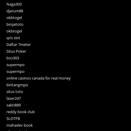
Naga303
djarum88
okbtogel
binjaitoto
okbtogel
qris slot
Daftar 7meter
Situs Poker
bos303
supermpo
supermpo
online casinos canada for real money
bintangmpo
situs toto
laser247
sakti889
reddy book club
SLOTFB
mahadev book