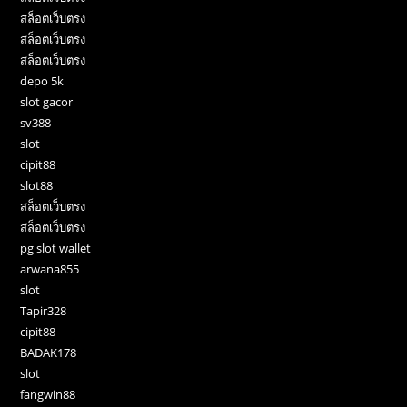
สล็อตเว็บตรง
สล็อตเว็บตรง
สล็อตเว็บตรง
depo 5k
slot gacor
sv388
slot
cipit88
slot88
สล็อตเว็บตรง
สล็อตเว็บตรง
pg slot wallet
arwana855
slot
Tapir328
cipit88
BADAK178
slot
fangwin88