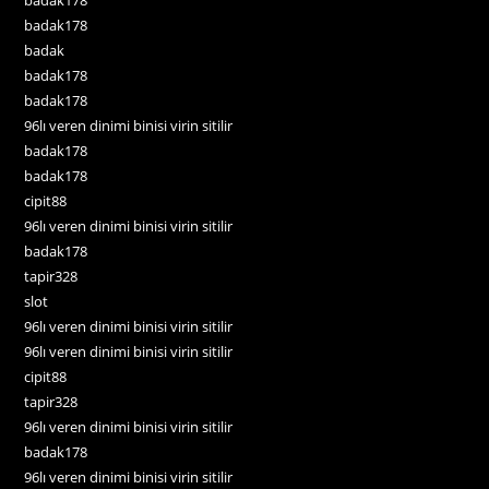
badak178
badak
badak178
badak178
96lı veren dinimi binisi virin sitilir
badak178
badak178
cipit88
96lı veren dinimi binisi virin sitilir
badak178
tapir328
slot
96lı veren dinimi binisi virin sitilir
96lı veren dinimi binisi virin sitilir
cipit88
tapir328
96lı veren dinimi binisi virin sitilir
badak178
96lı veren dinimi binisi virin sitilir