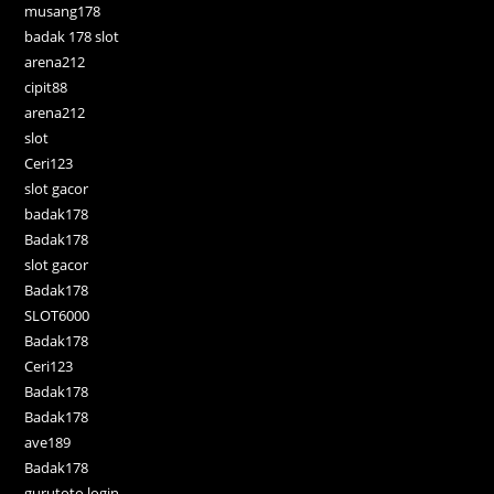
musang178
badak 178 slot
arena212
cipit88
arena212
slot
Ceri123
slot gacor
badak178
Badak178
slot gacor
Badak178
SLOT6000
Badak178
Ceri123
Badak178
Badak178
ave189
Badak178
gurutoto login