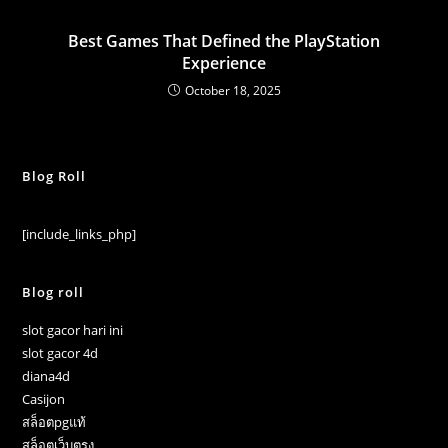
Best Games That Defined the PlayStation
Experience
October 18, 2025
Blog Roll
[include_links_php]
Blog roll
slot gacor hari ini
slot gacor 4d
diana4d
Casijon
สล็อตpgแท้
สล็อตเว็บตรง