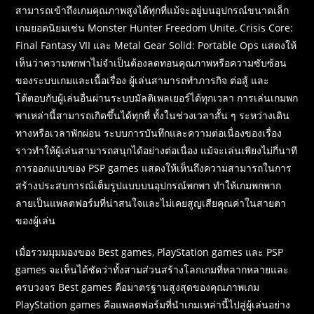
สามารถเข้าถึงเกมคุณภาพสูงได้ทุกที่แม้จะอยู่บนอุปกรณ์ขนาดเล็ก
เกมยอดนิยมเช่น Monster Hunter Freedom Unite, Crisis Core:
Final Fantasy VII และ Metal Gear Solid: Portable Ops แสดงให้
เห็นว่าความพกพาไม่จำเป็นต้องลดทอนคุณภาพหรือความซับซ้อน
ของระบบเกมและเนื้อเรื่อง ผู้เล่นสามารถทำภารกิจ ต่อสู้ และ
โต้ตอบกับผู้เล่นอื่นผ่านระบบมัลติเพลเยอร์ได้ทุกเวลา การเล่นเกมพก
พาเหล่านี้สามารถเกิดขึ้นได้ทุกที่ ทั้งในช่วงเวลาสั้น ๆ ระหว่างเดิน
ทางหรือเวลาพักผ่อน ระบบการบันทึกและความต่อเนื่องของเรื่อง
ราวทำให้ผู้เล่นสามารถสนุกได้อย่างต่อเนื่อง แม้จะเล่นเพียงไม่กี่นาที
การออกแบบของ PSP games แสดงให้เห็นถึงความสามารถในการ
สร้างประสบการณ์เต็มรูปแบบบนอุปกรณ์พกพา ทำให้เกมพกพาก
ลายเป็นแพลตฟอร์มที่น่าสนใจและไม่เคยสูญเสียคุณค่าในสายตา
ของผู้เล่น
เมื่อรวมมุมมองของ Best games, PlayStation games และ PSP
games จะเห็นได้ชัดว่าทั้งสามส่วนสร้างโลกเกมที่หลากหลายและ
ครบวงจร Best games คือมาตรฐานสูงสุดของคุณภาพเกม
PlayStation games คือแพลตฟอร์มที่นำเกมเหล่านี้ไปสู่ผู้เล่นอย่าง