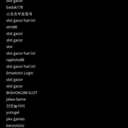
slot gacor
badak178
스포츠무료중계
slot gacor hari ini
stm88
slot gacor
slot gacor
slot
slot gacor hari ini
rajatoto88
slot gacor hari ini
Emastoto Login
slot gacor
slot gacor
BIGHOKI288 SLOT
Jalwa Game
안전놀이터
yutogel
pkv games
kenzototo