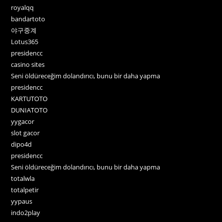
royalqq
bandartoto
야구중계
Lotus365
presidencc
casino sites
Seni öldüreceğim dolandırıcı, bunu bir daha yapma
presidencc
KARTUTOTO
DUNIATOTO
yygacor
slot gacor
dipo4d
presidencc
Seni öldüreceğim dolandırıcı, bunu bir daha yapma
totalwla
totalpetir
yypaus
indo2play