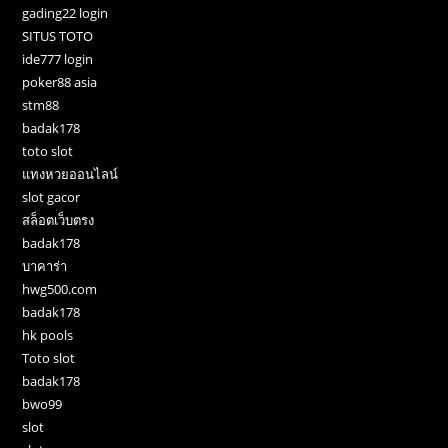
gading22 login
SITUS TOTO
ide777 login
poker88 asia
stm88
badak178
toto slot
แทงหวยออนไลน์
slot gacor
สล็อตเว็บตรง
badak178
บาคาร่า
hwg500.com
badak178
hk pools
Toto slot
badak178
bwo99
slot