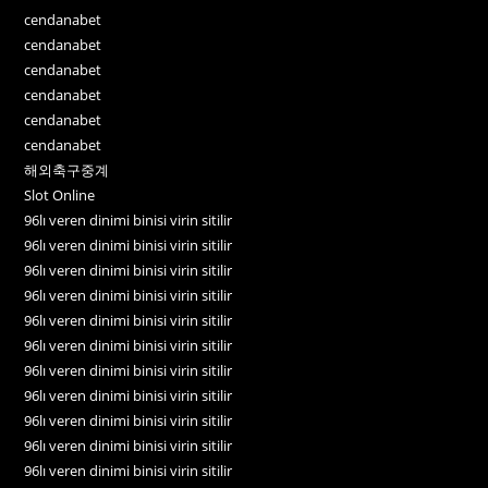
cendanabet
cendanabet
cendanabet
cendanabet
cendanabet
cendanabet
해외축구중계
Slot Online
96lı veren dinimi binisi virin sitilir
96lı veren dinimi binisi virin sitilir
96lı veren dinimi binisi virin sitilir
96lı veren dinimi binisi virin sitilir
96lı veren dinimi binisi virin sitilir
96lı veren dinimi binisi virin sitilir
96lı veren dinimi binisi virin sitilir
96lı veren dinimi binisi virin sitilir
96lı veren dinimi binisi virin sitilir
96lı veren dinimi binisi virin sitilir
96lı veren dinimi binisi virin sitilir