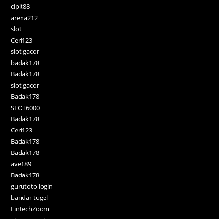
cipit88
arena212
slot
Ceri123
slot gacor
badak178
Badak178
slot gacor
Badak178
SLOT6000
Badak178
Ceri123
Badak178
Badak178
ave189
Badak178
gurutoto login
bandar togel
FintechZoom