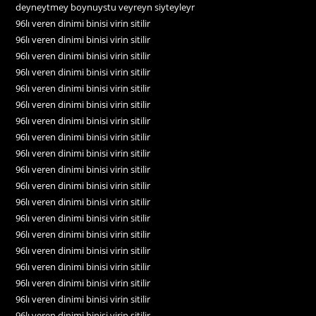
deyneytmey boynuystu veyreyn siyteyleyr
96lı veren dinimi binisi virin sitilir
96lı veren dinimi binisi virin sitilir
96lı veren dinimi binisi virin sitilir
96lı veren dinimi binisi virin sitilir
96lı veren dinimi binisi virin sitilir
96lı veren dinimi binisi virin sitilir
96lı veren dinimi binisi virin sitilir
96lı veren dinimi binisi virin sitilir
96lı veren dinimi binisi virin sitilir
96lı veren dinimi binisi virin sitilir
96lı veren dinimi binisi virin sitilir
96lı veren dinimi binisi virin sitilir
96lı veren dinimi binisi virin sitilir
96lı veren dinimi binisi virin sitilir
96lı veren dinimi binisi virin sitilir
96lı veren dinimi binisi virin sitilir
96lı veren dinimi binisi virin sitilir
96lı veren dinimi binisi virin sitilir
96lı veren dinimi binisi virin sitilir