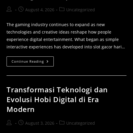
August 4, 2026
Uncategorized
The gaming industry continues to expand as new
technologies and creative ideas reshape how people
experience digital entertainment. What began as simple
interactive experiences has developed into slot gacor hari…
Continue Reading
Transformasi Teknologi dan
Evolusi Hobi Digital di Era
Modern
August 3, 2026
Uncategorized