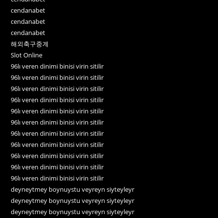
cendanabet
cendanabet
cendanabet
해외축구중계
Slot Online
96lı veren dinimi binisi virin sitilir
96lı veren dinimi binisi virin sitilir
96lı veren dinimi binisi virin sitilir
96lı veren dinimi binisi virin sitilir
96lı veren dinimi binisi virin sitilir
96lı veren dinimi binisi virin sitilir
96lı veren dinimi binisi virin sitilir
96lı veren dinimi binisi virin sitilir
96lı veren dinimi binisi virin sitilir
96lı veren dinimi binisi virin sitilir
96lı veren dinimi binisi virin sitilir
deyneytmey boynuystu veyreyn siyteyleyr
deyneytmey boynuystu veyreyn siyteyleyr
deyneytmey boynuystu veyreyn siyteyleyr