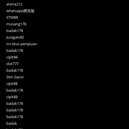
arena212
whatsapp網頁版
STM88
musang178
badak178
Juragan4D
Ini situs penipuan
badak178
cipit88
slot777
badak178
Slot Gacor
cipit88
badak178
cipit88
badak178
badak178
badak178
badak