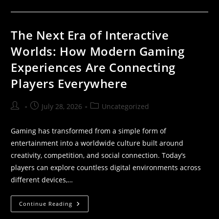
The Next Era of Interactive
Worlds: How Modern Gaming
Experiences Are Connecting
Players Everywhere
July 28, 2026
Uncategorized
Gaming has transformed from a simple form of
entertainment into a worldwide culture built around
creativity, competition, and social connection. Today’s
players can explore countless digital environments across
different devices,…
Continue Reading