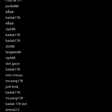
เว็บบาคาร่า
podk888
สล็อต
badak178
สล็อต
cipit88
badak178
badak178
slot88
fangwin88
cipit88
slot gacor
badak178
toto macau
musang178
judi bola
badak178
musang178
badak 178 slot
arena212