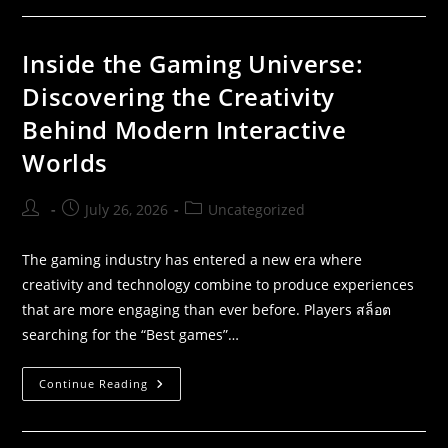
Inside the Gaming Universe:
Discovering the Creativity
Behind Modern Interactive
Worlds
July 26, 2026
Uncategorized
The gaming industry has entered a new era where
creativity and technology combine to produce experiences
that are more engaging than ever before. Players สล็อต
searching for the “Best games”…
Continue Reading