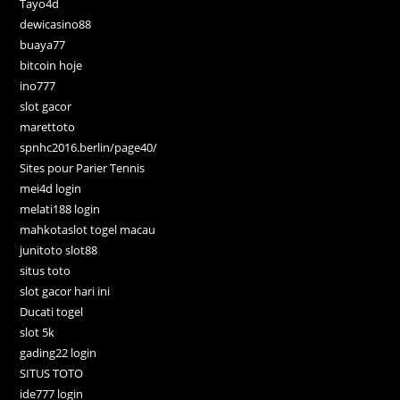
Tayo4d
dewicasino88
buaya77
bitcoin hoje
ino777
slot gacor
marettoto
spnhc2016.berlin/page40/
Sites pour Parier Tennis
mei4d login
melati188 login
mahkotaslot togel macau
junitoto slot88
situs toto
slot gacor hari ini
Ducati togel
slot 5k
gading22 login
SITUS TOTO
ide777 login