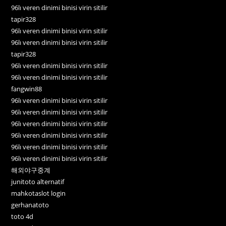
96lı veren dinimi binisi virin sitilir
tapir328
96lı veren dinimi binisi virin sitilir
96lı veren dinimi binisi virin sitilir
tapir328
96lı veren dinimi binisi virin sitilir
96lı veren dinimi binisi virin sitilir
fangwin88
96lı veren dinimi binisi virin sitilir
96lı veren dinimi binisi virin sitilir
96lı veren dinimi binisi virin sitilir
96lı veren dinimi binisi virin sitilir
96lı veren dinimi binisi virin sitilir
96lı veren dinimi binisi virin sitilir
해외야구중계
junitoto alternatif
mahkotaslot login
gerhanatoto
toto 4d