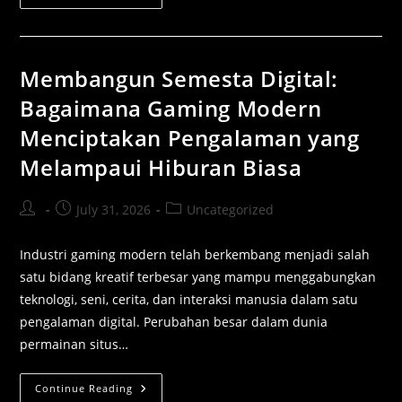
Membangun Semesta Digital:
Bagaimana Gaming Modern
Menciptakan Pengalaman yang
Melampaui Hiburan Biasa
July 31, 2026
Uncategorized
Industri gaming modern telah berkembang menjadi salah
satu bidang kreatif terbesar yang mampu menggabungkan
teknologi, seni, cerita, dan interaksi manusia dalam satu
pengalaman digital. Perubahan besar dalam dunia
permainan situs…
Continue Reading