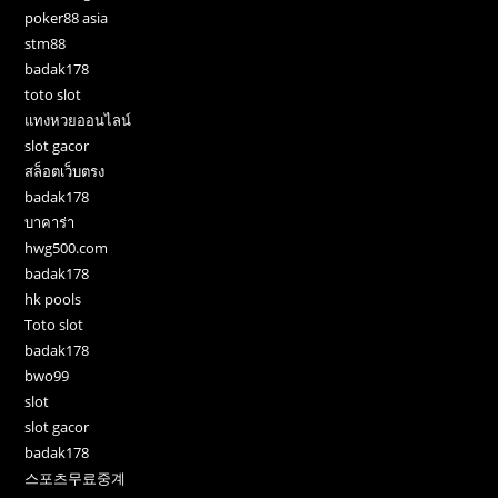
poker88 asia
stm88
badak178
toto slot
แทงหวยออนไลน์
slot gacor
สล็อตเว็บตรง
badak178
บาคาร่า
hwg500.com
badak178
hk pools
Toto slot
badak178
bwo99
slot
slot gacor
badak178
스포츠무료중계