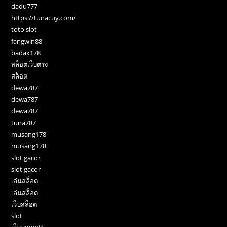
dadu777
https://tunacuy.com/
toto slot
fangwin88
badak178
สล็อตเว็บตรง
สล็อต
dewa787
dewa787
dewa787
tuna787
musang178
musang178
slot gacor
slot gacor
เล่นสล็อต
เล่นสล็อต
เว็บสล็อต
slot