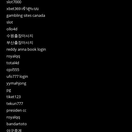
slot7000
xbet369 เข้าสู่ระบบ
gambling sites canada
slot
ollo4d
수원출장마사지
부산출장마사지
reddy anna book login
royalqq
total4d
ojol555
ufo777 login
yymahjong
pg
tiket123
tekun777
presiden cc
royalqq
bandartoto
야구중계