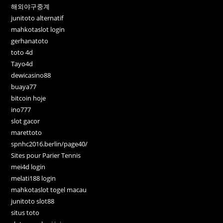
해외야구중계
junitoto alternatif
mahkotaslot login
gerhanatoto
toto 4d
Tayo4d
dewicasino88
buaya77
bitcoin hoje
ino777
slot gacor
marettoto
spnhc2016.berlin/page40/
Sites pour Parier Tennis
mei4d login
melati188 login
mahkotaslot togel macau
junitoto slot88
situs toto