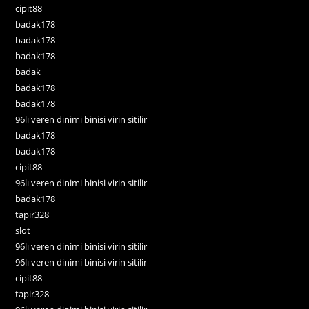
cipit88
badak178
badak178
badak178
badak
badak178
badak178
96lı veren dinimi binisi virin sitilir
badak178
badak178
cipit88
96lı veren dinimi binisi virin sitilir
badak178
tapir328
slot
96lı veren dinimi binisi virin sitilir
96lı veren dinimi binisi virin sitilir
cipit88
tapir328