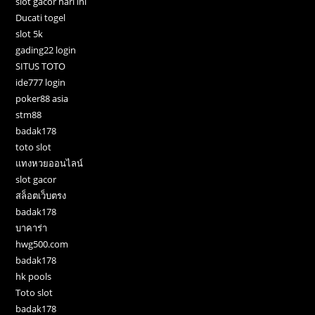
slot gacor hari ini
Ducati togel
slot 5k
gading22 login
SITUS TOTO
ide777 login
poker88 asia
stm88
badak178
toto slot
แทงหวยออนไลน์
slot gacor
สล็อตเว็บตรง
badak178
บาคาร่า
hwg500.com
badak178
hk pools
Toto slot
badak178