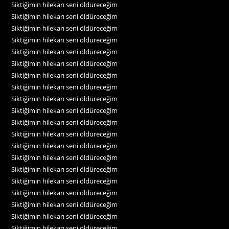
Siktiğimin hilekarı seni öldüreceğim
Siktiğimin hilekarı seni öldüreceğim
Siktiğimin hilekarı seni öldüreceğim
Siktiğimin hilekarı seni öldüreceğim
Siktiğimin hilekarı seni öldüreceğim
Siktiğimin hilekarı seni öldüreceğim
Siktiğimin hilekarı seni öldüreceğim
Siktiğimin hilekarı seni öldüreceğim
Siktiğimin hilekarı seni öldüreceğim
Siktiğimin hilekarı seni öldüreceğim
Siktiğimin hilekarı seni öldüreceğim
Siktiğimin hilekarı seni öldüreceğim
Siktiğimin hilekarı seni öldüreceğim
Siktiğimin hilekarı seni öldüreceğim
Siktiğimin hilekarı seni öldüreceğim
Siktiğimin hilekarı seni öldüreceğim
Siktiğimin hilekarı seni öldüreceğim
Siktiğimin hilekarı seni öldüreceğim
Siktiğimin hilekarı seni öldüreceğim
Siktiğimin hilekarı seni öldüreceğim