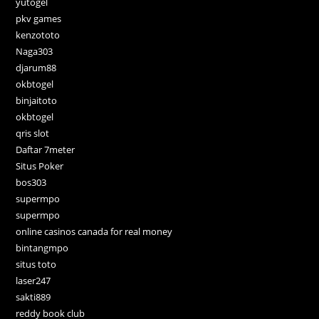
yutogel
pkv games
kenzototo
Naga303
djarum88
okbtogel
binjaitoto
okbtogel
qris slot
Daftar 7meter
Situs Poker
bos303
supermpo
supermpo
online casinos canada for real money
bintangmpo
situs toto
laser247
sakti889
reddy book club