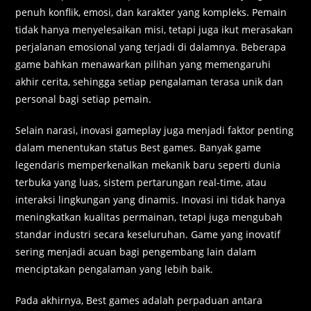
penuh konflik, emosi, dan karakter yang kompleks. Pemain
tidak hanya menyelesaikan misi, tetapi juga ikut merasakan
perjalanan emosional yang terjadi di dalamnya. Beberapa
game bahkan menawarkan pilihan yang memengaruhi
akhir cerita, sehingga setiap pengalaman terasa unik dan
personal bagi setiap pemain.
Selain narasi, inovasi gameplay juga menjadi faktor penting
dalam menentukan status Best games. Banyak game
legendaris memperkenalkan mekanik baru seperti dunia
terbuka yang luas, sistem pertarungan real-time, atau
interaksi lingkungan yang dinamis. Inovasi ini tidak hanya
meningkatkan kualitas permainan, tetapi juga mengubah
standar industri secara keseluruhan. Game yang inovatif
sering menjadi acuan bagi pengembang lain dalam
menciptakan pengalaman yang lebih baik.
Pada akhirnya, Best games adalah perpaduan antara