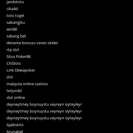
jambitoto
cika4d
toto togel
sabangjitu
win88
sabang bet
deneme bonusu veren siteler
rtp slot
Situs Poker88
CitiSlots
Link Dewapoker
slot
malaysia online casinos
terjun4d
slot online
deyneytmey boynuystu veyreyn siyteyleyr
deyneytmey boynuystu veyreyn siyteyleyr
deyneytmey boynuystu veyreyn siyteyleyr
Ajaibslots
Arunabet