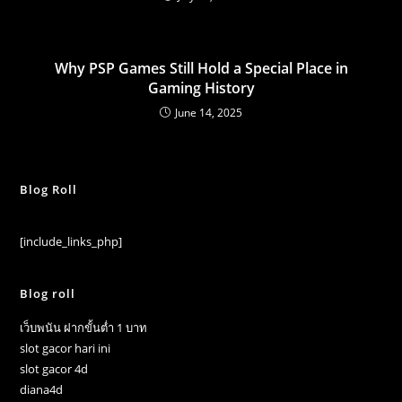
Why PSP Games Still Hold a Special Place in
Gaming History
June 14, 2025
Blog Roll
[include_links_php]
Blog roll
เว็บพนัน ฝากขั้นต่ำ 1 บาท
slot gacor hari ini
slot gacor 4d
diana4d