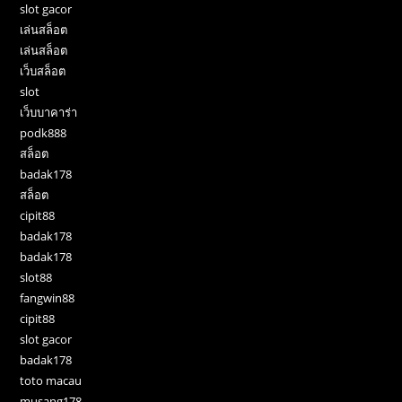
slot gacor
เล่นสล็อต
เล่นสล็อต
เว็บสล็อต
slot
เว็บบาคาร่า
podk888
สล็อต
badak178
สล็อต
cipit88
badak178
badak178
slot88
fangwin88
cipit88
slot gacor
badak178
toto macau
musang178