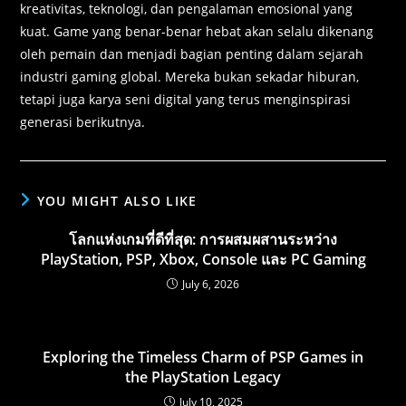
kreativitas, teknologi, dan pengalaman emosional yang
kuat. Game yang benar-benar hebat akan selalu dikenang
oleh pemain dan menjadi bagian penting dalam sejarah
industri gaming global. Mereka bukan sekadar hiburan,
tetapi juga karya seni digital yang terus menginspirasi
generasi berikutnya.
YOU MIGHT ALSO LIKE
โลกแห่งเกมที่ดีที่สุด: การผสมผสานระหว่าง
PlayStation, PSP, Xbox, Console และ PC Gaming
July 6, 2026
Exploring the Timeless Charm of PSP Games in
the PlayStation Legacy
July 10, 2025