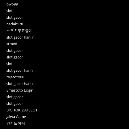
bwo99
slot
slot gacor
badak178
스포츠무료중계
slot gacor hari ini
stm88
slot gacor
slot gacor
slot
slot gacor hari ini
rajatoto88
slot gacor hari ini
Emastoto Login
slot gacor
slot gacor
BIGHOKI288 SLOT
Jalwa Game
안전놀이터