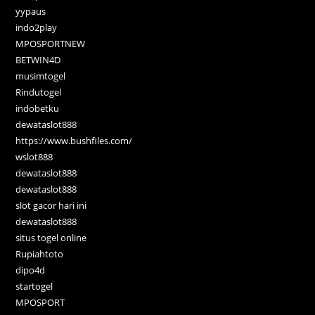
yypaus
indo2play
MPOSPORTNEW
BETWIN4D
musimtogel
Rindutogel
indobetku
dewataslot888
https://www.bushfiles.com/
wslot888
dewataslot888
dewataslot888
slot gacor hari ini
dewataslot888
situs togel online
Rupiahtoto
dipo4d
startogel
MPOSPORT