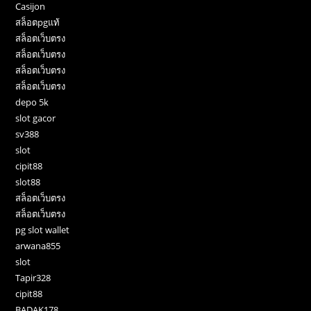
Casijon
สล็อตpgแท้
สล็อตเว็บตรง
สล็อตเว็บตรง
สล็อตเว็บตรง
สล็อตเว็บตรง
depo 5k
slot gacor
sv388
slot
cipit88
slot88
สล็อตเว็บตรง
สล็อตเว็บตรง
pg slot wallet
arwana855
slot
Tapir328
cipit88
BADAK178