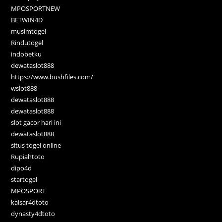
MPOSPORTNEW
BETWIN4D
musimtogel
Rindutogel
indobetku
dewataslot888
https://www.bushfiles.com/
wslot888
dewataslot888
dewataslot888
slot gacor hari ini
dewataslot888
situs togel online
Rupiahtoto
dipo4d
startogel
MPOSPORT
kaisar4dtoto
dynasty4dtoto