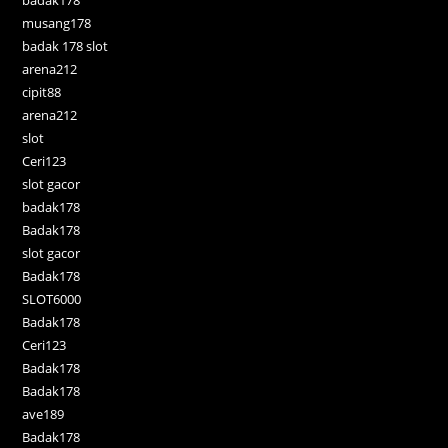
musang178
badak 178 slot
arena212
cipit88
arena212
slot
Ceri123
slot gacor
badak178
Badak178
slot gacor
Badak178
SLOT6000
Badak178
Ceri123
Badak178
Badak178
ave189
Badak178