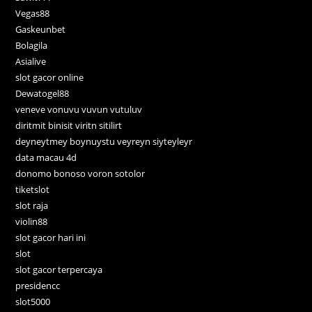
Vegas88
Gaskeunbet
Bolagila
Asialive
slot gacor online
Dewatogel88
veneve vonuvu vuvun vutuluv
diritmit binisit viritn sitilirt
deyneytmey boynuystu veyreyn siyteyleyr
data macau 4d
donomo bonoso voron sotolor
tiketslot
slot raja
violin88
slot gacor hari ini
slot
slot gacor terpercaya
presidencc
slot5000