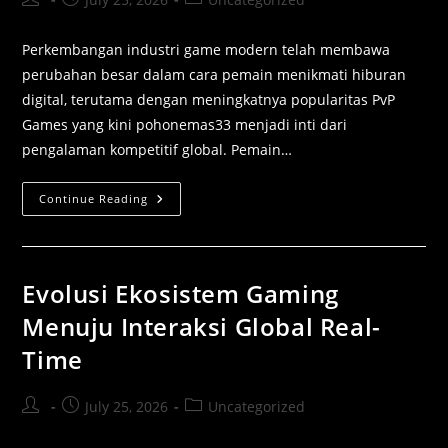
Perkembangan industri game modern telah membawa
perubahan besar dalam cara pemain menikmati hiburan
digital, terutama dengan meningkatnya popularitas PvP
Games yang kini pohonemas33 menjadi inti dari
pengalaman kompetitif global. Pemain…
Continue Reading
Evolusi Ekosistem Gaming
Menuju Interaksi Global Real-
Time
July 25, 2026
Uncategorized