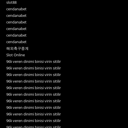
slot88
cendanabet
cendanabet
cendanabet
cendanabet
cendanabet
cendanabet
해외축구중계
Slot Online
96lı veren dinimi binisi virin sitilir
96lı veren dinimi binisi virin sitilir
96lı veren dinimi binisi virin sitilir
96lı veren dinimi binisi virin sitilir
96lı veren dinimi binisi virin sitilir
96lı veren dinimi binisi virin sitilir
96lı veren dinimi binisi virin sitilir
96lı veren dinimi binisi virin sitilir
96lı veren dinimi binisi virin sitilir
96lı veren dinimi binisi virin sitilir
96lı veren dinimi binisi virin sitilir