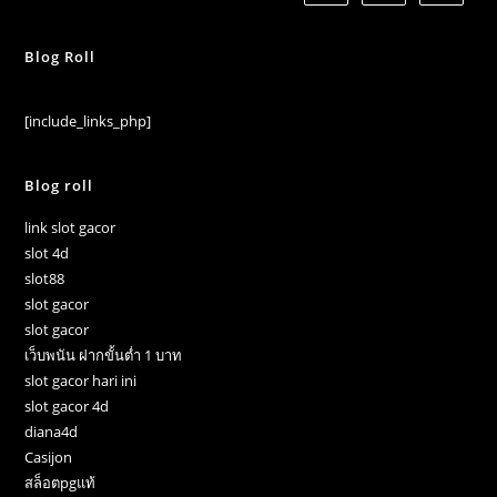
Blog Roll
[include_links_php]
Blog roll
link slot gacor
slot 4d
slot88
slot gacor
slot gacor
เว็บพนัน ฝากขั้นต่ำ 1 บาท
slot gacor hari ini
slot gacor 4d
diana4d
Casijon
สล็อตpgแท้