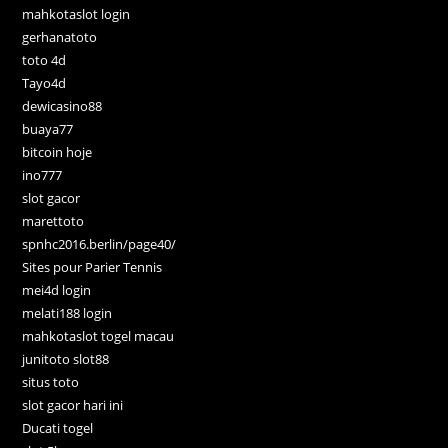
mahkotaslot login
gerhanatoto
toto 4d
Tayo4d
dewicasino88
buaya77
bitcoin hoje
ino777
slot gacor
marettoto
spnhc2016.berlin/page40/
Sites pour Parier Tennis
mei4d login
melati188 login
mahkotaslot togel macau
junitoto slot88
situs toto
slot gacor hari ini
Ducati togel