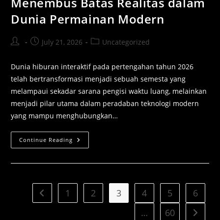
Menembus Batas Realitas dalam
Dunia Permainan Modern
July 21, 2026
Uncategorized
Dunia hiburan interaktif pada pertengahan tahun 2026
telah bertransformasi menjadi sebuah semesta yang
melampaui sekadar sarana pengisi waktu luang, melainkan
menjadi pilar utama dalam peradaban teknologi modern
yang mampu menghubungkan…
Continue Reading
1
2
3
4
5
6
…
60