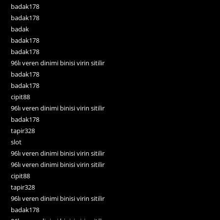
badak178
badak178
badak
badak178
badak178
96lı veren dinimi binisi virin sitilir
badak178
badak178
cipit88
96lı veren dinimi binisi virin sitilir
badak178
tapir328
slot
96lı veren dinimi binisi virin sitilir
96lı veren dinimi binisi virin sitilir
cipit88
tapir328
96lı veren dinimi binisi virin sitilir
badak178