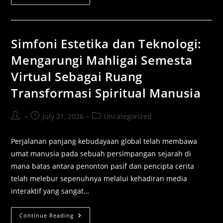
Simfoni Estetika dan Teknologi:
Mengarungi Mahligai Semesta
Virtual Sebagai Ruang
Transformasi Spiritual Manusia
July 21, 2026
Uncategorized
Perjalanan panjang kebudayaan global telah membawa
umat manusia pada sebuah persimpangan sejarah di
mana batas antara penonton pasif dan pencipta cerita
telah melebur sepenuhnya melalui kehadiran media
interaktif yang sangat…
Continue Reading