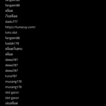
fangwin88
สล็อต
เว็บสล็อต
dadu777
https://tunacuy.com/
toto slot
fangwin88
badak178
สล็อตเว็บตรง
สล็อต
dewa787
dewa787
dewa787
tuna787
musang178
musang178
slot gacor
slot gacor
เล่นสล็อต