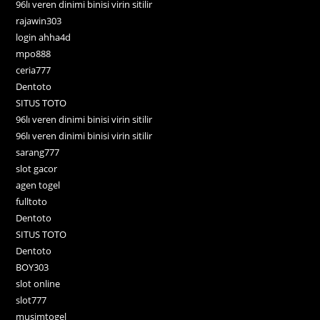
96lı veren dinimi binisi virin sitilir
rajawin303
login ahha4d
mpo888
ceria777
Dentoto
SITUS TOTO
96lı veren dinimi binisi virin sitilir
96lı veren dinimi binisi virin sitilir
sarang777
slot gacor
agen togel
fulltoto
Dentoto
SITUS TOTO
Dentoto
BOY303
slot online
slot777
musimtogel