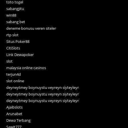
toto togel
sabangjitu
win88
sabang bet
deneme bonusu veren siteler
rtp slot
Situs Poker88
CitiSlots
Link Dewapoker
slot
malaysia online casinos
terjun4d
slot online
deyneytmey boynuystu veyreyn siyteyleyr
deyneytmey boynuystu veyreyn siyteyleyr
deyneytmey boynuystu veyreyn siyteyleyr
Ajaibslots
Arunabet
Dewa Terbang
Sawit777