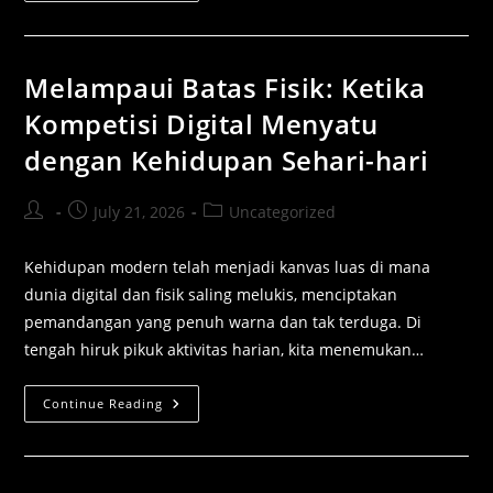
Melampaui Batas Fisik: Ketika
Kompetisi Digital Menyatu
dengan Kehidupan Sehari-hari
July 21, 2026
Uncategorized
Kehidupan modern telah menjadi kanvas luas di mana
dunia digital dan fisik saling melukis, menciptakan
pemandangan yang penuh warna dan tak terduga. Di
tengah hiruk pikuk aktivitas harian, kita menemukan…
Continue Reading