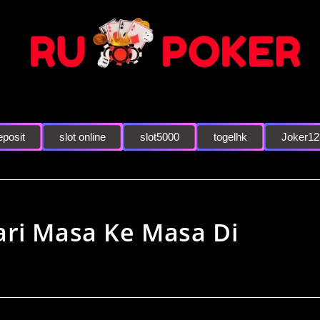
eposit
slot online
slot5000
togelhk
Joker12
ari Masa Ke Masa Di