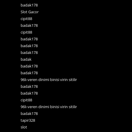
badak178
Slot Gacor
cipit88
badak178
cipit88
badak178
badak178
badak178
badak
badak178
badak178
96lı veren dinimi binisi virin sitilir
badak178
badak178
cipit88
96lı veren dinimi binisi virin sitilir
badak178
tapir328
slot