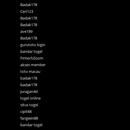
Badak178
Ceri123
Badak178
Badak178
ave189
Badak178
gurutoto login
bandar togel
FintechZoom
akses member
toto macau
badak178
badak178
juragan4d
togel online
situs togel
cipit88
fangwin88
bandar togel