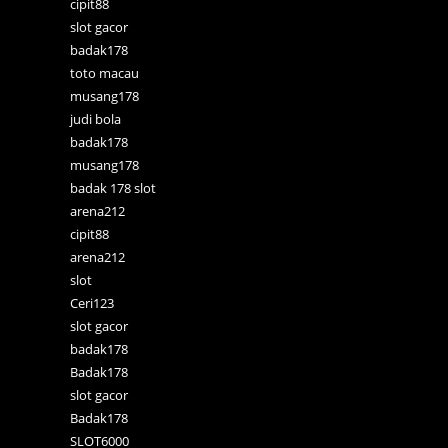
cipit88
slot gacor
badak178
toto macau
musang178
judi bola
badak178
musang178
badak 178 slot
arena212
cipit88
arena212
slot
Ceri123
slot gacor
badak178
Badak178
slot gacor
Badak178
SLOT6000