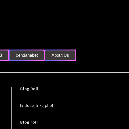
3
cendanabet
About Us
Blog Roll
[include_links_php]
Blog roll