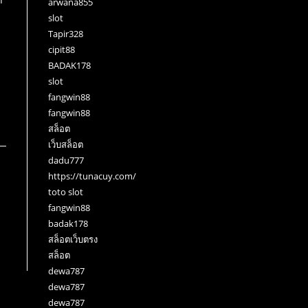
arwana855
slot
Tapir328
cipit88
BADAK178
slot
fangwin88
fangwin88
สล็อต
เว็บสล็อต
dadu777
https://tunacuy.com/
toto slot
fangwin88
badak178
สล็อตเว็บตรง
สล็อต
dewa787
dewa787
dewa787