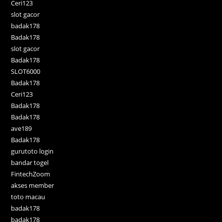
Ceri123
slot gacor
badak178
Badak178
slot gacor
Badak178
SLOT6000
Badak178
Ceri123
Badak178
Badak178
ave189
Badak178
gurutoto login
bandar togel
FintechZoom
akses member
toto macau
badak178
badak178