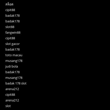
สล็อต
cipit88
badak178
badak178
slot88
fangwin88
cipit88
slot gacor
badak178
toto macau
musang178
judi bola
badak178
musang178
badak 178 slot
arena212
cipit88
arena212
slot