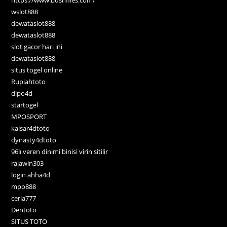
wslot888
dewataslot888
dewataslot888
slot gacor hari ini
dewataslot888
situs togel online
Rupiahtoto
dipo4d
startogel
MPOSPORT
kaisar4dtoto
dynasty4dtoto
96lı veren dinimi binisi virin sitilir
rajawin303
login ahha4d
mpo888
ceria777
Dentoto
SITUS TOTO