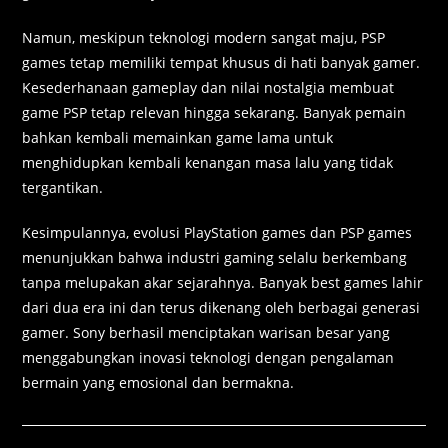
Namun, meskipun teknologi modern sangat maju, PSP
games tetap memiliki tempat khusus di hati banyak gamer.
Kesederhanaan gameplay dan nilai nostalgia membuat
game PSP tetap relevan hingga sekarang. Banyak pemain
bahkan kembali memainkan game lama untuk
menghidupkan kembali kenangan masa lalu yang tidak
tergantikan.
Kesimpulannya, evolusi PlayStation games dan PSP games
menunjukkan bahwa industri gaming selalu berkembang
tanpa melupakan akar sejarahnya. Banyak best games lahir
dari dua era ini dan terus dikenang oleh berbagai generasi
gamer. Sony berhasil menciptakan warisan besar yang
menggabungkan inovasi teknologi dengan pengalaman
bermain yang emosional dan bermakna.