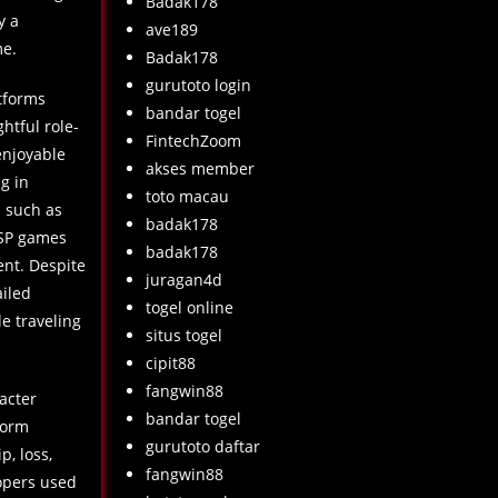
Badak178
y a
ave189
me.
Badak178
gurutoto login
atforms
bandar togel
htful role-
FintechZoom
enjoyable
akses member
g in
toto macau
 such as
badak178
PSP games
badak178
ent. Despite
juragan4d
ailed
togel online
e traveling
situs togel
.
cipit88
fangwin88
acter
bandar togel
form
gurutoto daftar
, loss,
fangwin88
opers used