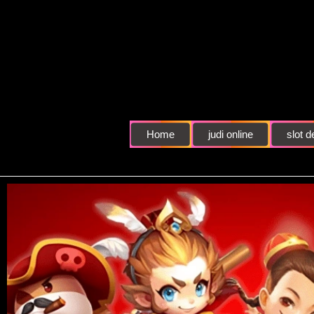
Home
judi online
slot d