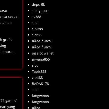
depo 5k
baca
slot gacor
entu sesuai
sv388
galaman
slot
cipit88
slot88
 grafis
สล็อตเว็บตรง
sing
สล็อตเว็บตรง
n hiburan
pg slot wallet
arwana855
slot
Tapir328
cipit88
BADAK178
slot
fangwin88
777
games”
fangwin88
aman yang
สล็อต