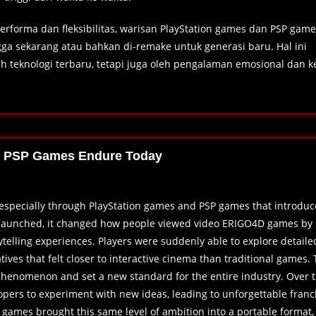
forma dan fleksibilitas, warisan PlayStation games dan PSP game
gga sekarang atau bahkan di-remake untuk generasi baru. Hal ini
 teknologi terbaru, tetapi juga oleh pengalaman emosional dan 
d PSP Games Endure Today
, especially through PlayStation games and PSP games that introdu
n launched, it changed how people viewed video
ERIGO4D
games by s
telling experiences. Players were suddenly able to explore detaile
ves that felt closer to interactive cinema than traditional games. 
henomenon and set a new standard for the entire industry. Over t
pers to experiment with new ideas, leading to unforgettable franc
 games brought this same level of ambition into a portable format,