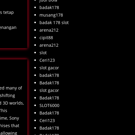
badak178
s tetap
musang178
badak 178 slot
kenangan
arena212
cipit88
arena212
slot
Ceri123
slot gacor
badak178
Badak178
ced many of
slot gacor
hifting
Badak178
d 3D worlds,
SLOT6000
This
Badak178
ime, Sony
Ceri123
hises that
Badak178
 allowing