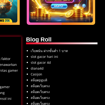
Blog Roll
เว็บพนัน ฝากขั้นต่ำ 1 บาท
Slot Gacor
slot gacor hari ini
 faktor
slot gacor 4d
 menawarkan
diana4d
nitas gamer
Casijon
สล็อตpgแท้
สล็อตเว็บตรง
 gamer
สล็อตเว็บตรง
ang
สล็อตเว็บตรง
sol ini
สล็อตเว็บตรง