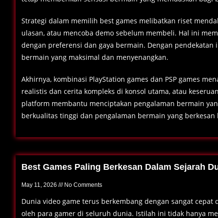
Strategi dalam memilih best games melibatkan riset mend
ulasan, atau mencoba demo sebelum membeli. Hal ini mem
dengan preferensi dan gaya bermain. Dengan pendekatan 
bermain yang maksimal dan menyenangkan.
Akhirnya, kombinasi PlayStation games dan PSP games mena
realistis dan cerita kompleks di konsol utama, atau kese
platform membantu menciptakan pengalaman bermain yang 
berkualitas tinggi dan pengalaman bermain yang berkesan
Best Games Paling Berkesan Dalam Sejarah D
May 11, 2026
No Comments
Dunia video game terus berkembang dengan sangat cepat d
oleh para gamer di seluruh dunia. Istilah ini tidak hanya 