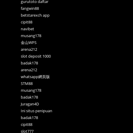
gurutoto daftar
fangwin88
betstarexch app
cipit88
navibet
musang178
金山WPS
arena212
slot deposit 1000
badak178
arena212
whatsapp網頁版
STM88
musang178
badak178
Juragan4D
Ini situs penipuan
badak178
cipit88
slot777