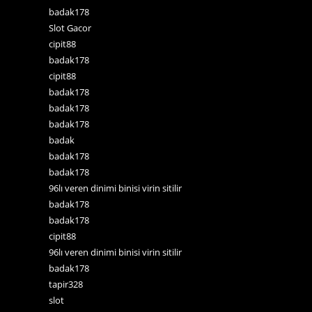
badak178
Slot Gacor
cipit88
badak178
cipit88
badak178
badak178
badak178
badak
badak178
badak178
96lı veren dinimi binisi virin sitilir
badak178
badak178
cipit88
96lı veren dinimi binisi virin sitilir
badak178
tapir328
slot