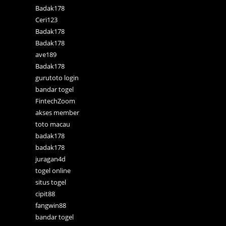
Badak178
Ceri123
Badak178
Badak178
ave189
Badak178
gurutoto login
bandar togel
FintechZoom
akses member
toto macau
badak178
badak178
juragan4d
togel online
situs togel
cipit88
fangwin88
bandar togel