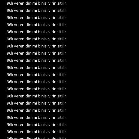
96lı veren dinimi binisi virin sitilir
96lı veren dinimi binisi virin sitilir
96lı veren dinimi binisi virin sitilir
96lı veren dinimi binisi virin sitilir
96lı veren dinimi binisi virin sitilir
96lı veren dinimi binisi virin sitilir
96lı veren dinimi binisi virin sitilir
96lı veren dinimi binisi virin sitilir
96lı veren dinimi binisi virin sitilir
96lı veren dinimi binisi virin sitilir
96lı veren dinimi binisi virin sitilir
96lı veren dinimi binisi virin sitilir
96lı veren dinimi binisi virin sitilir
96lı veren dinimi binisi virin sitilir
96lı veren dinimi binisi virin sitilir
96lı veren dinimi binisi virin sitilir
96lı veren dinimi binisi virin sitilir
96lı veren dinimi binisi virin sitilir
96lı veren dinimi binisi virin sitilir
96lı veren dinimi binisi virin sitilir