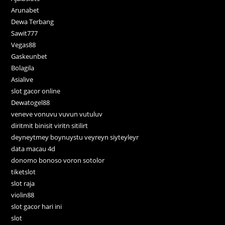
Arunabet
Dewa Terbang
Sawit777
Vegas88
Gaskeunbet
Bolagila
Asialive
slot gacor online
Dewatogel88
veneve vonuvu vuvun vutuluv
diritmit binisit viritn sitilirt
deyneytmey boynuystu veyreyn siyteyleyr
data macau 4d
donomo bonoso voron sotolor
tiketslot
slot raja
violin88
slot gacor hari ini
slot