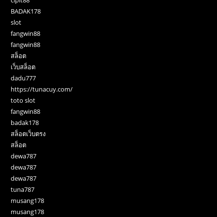
BADAK178
slot
fangwin88
fangwin88
สล็อต
เว็บสล็อต
dadu777
https://tunacuy.com/
toto slot
fangwin88
badak178
สล็อตเว็บตรง
สล็อต
dewa787
dewa787
dewa787
tuna787
musang178
musang178