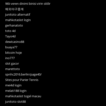
96lı veren dinimi binisi virin sitilir
해외야구중계
junitoto alternatif
mahkotaslot login
gerhanatoto
toto 4d
Tayo4d
dewicasino88
buaya77
bitcoin hoje
ino777
slot gacor
marettoto
spnhc2016.berlin/page40/
Sites pour Parier Tennis
mei4d login
melati188 login
mahkotaslot togel macau
junitoto slot88