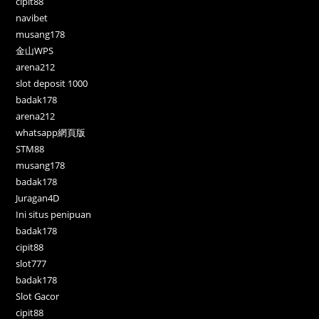
cipit88
navibet
musang178
金山WPS
arena212
slot deposit 1000
badak178
arena212
whatsapp網頁版
STM88
musang178
badak178
Juragan4D
Ini situs penipuan
badak178
cipit88
slot777
badak178
Slot Gacor
cipit88