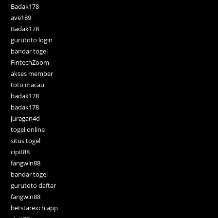
Badak178
ave189
Badak178
gurutoto login
bandar togel
FintechZoom
akses member
toto macau
badak178
badak178
juragan4d
togel online
situs togel
cipit88
fangwin88
bandar togel
gurutoto daftar
fangwin88
betstarexch app