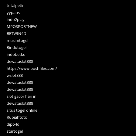
totalpetir
yypaus
indo2play
MPOSPORTNEW
BETWIN4D
musimtogel
Rindutogel
indobetku
dewataslot888
https://www.bushfiles.com/
wslot888
dewataslot888
dewataslot888
slot gacor hari ini
dewataslot888
situs togel online
Rupiahtoto
dipo4d
startogel