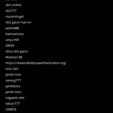
slot online
slot777
musimtogel
slot gacor hari ini
wslot888
batmantoto
unyu168
ARI69
situs slot gacor
Markas138
https://steamdesktopauthenticator.org/
toto slot
jambi toto
sarang777
jambitoto
jambi toto
nagawin slot
tekun777
OKBOS