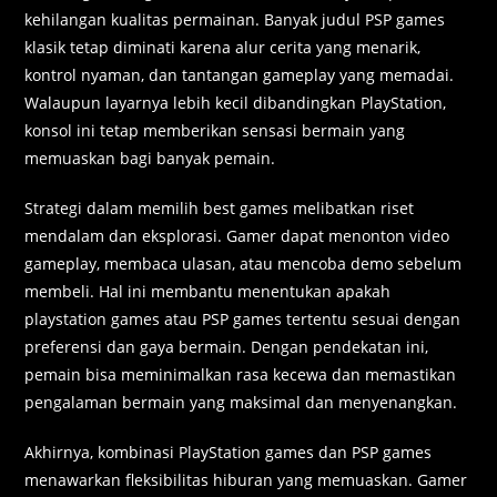
kehilangan kualitas permainan. Banyak judul PSP games
klasik tetap diminati karena alur cerita yang menarik,
kontrol nyaman, dan tantangan gameplay yang memadai.
Walaupun layarnya lebih kecil dibandingkan PlayStation,
konsol ini tetap memberikan sensasi bermain yang
memuaskan bagi banyak pemain.
Strategi dalam memilih best games melibatkan riset
mendalam dan eksplorasi. Gamer dapat menonton video
gameplay, membaca ulasan, atau mencoba demo sebelum
membeli. Hal ini membantu menentukan apakah
playstation games atau PSP games tertentu sesuai dengan
preferensi dan gaya bermain. Dengan pendekatan ini,
pemain bisa meminimalkan rasa kecewa dan memastikan
pengalaman bermain yang maksimal dan menyenangkan.
Akhirnya, kombinasi PlayStation games dan PSP games
menawarkan fleksibilitas hiburan yang memuaskan. Gamer