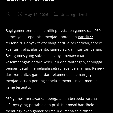
May 12, 2026
Uncategorized
Bagi gamer pemula, memilih playstation games dan PSP
games yang tepat bisa menjadi tantangan
Bandit77
tersendiri. Banyak faktor yang perlu diperhatikan, seperti
kualitas grafis, alur cerita, gameplay, dan fitur tambahan.
Best games yang sukses biasanya menawarkan
keseimbangan antara keseruan dan tantangan, sehingga
pemain betah menjelajahi setiap level permainan. Review
dari komunitas gamer dan rekomendasi teman juga
menjadi acuan penting sebelum memutuskan membeli
game tertentu.
PSP games menawarkan pengalaman berbeda karena
sifatnya yang portable dan praktis. Konsol handheld ini
memungkinkan gamer bermain di mana saja tanpa