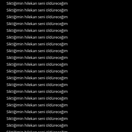
Siktiğimin hilekarı seni öldüreceğim
Siktiğimin hilekarı seni öldüreceğim
Siktiğimin hilekarı seni öldüreceğim
Siktiğimin hilekarı seni öldüreceğim
Siktiğimin hilekarı seni öldüreceğim
Siktiğimin hilekarı seni öldüreceğim
Siktiğimin hilekarı seni öldüreceğim
Siktiğimin hilekarı seni öldüreceğim
Siktiğimin hilekarı seni öldüreceğim
Siktiğimin hilekarı seni öldüreceğim
Siktiğimin hilekarı seni öldüreceğim
Siktiğimin hilekarı seni öldüreceğim
Siktiğimin hilekarı seni öldüreceğim
Siktiğimin hilekarı seni öldüreceğim
Siktiğimin hilekarı seni öldüreceğim
Siktiğimin hilekarı seni öldüreceğim
Siktiğimin hilekarı seni öldüreceğim
Siktiğimin hilekarı seni öldüreceğim
Siktiğimin hilekarı seni öldüreceğim
Siktiğimin hilekarı seni öldüreceğim