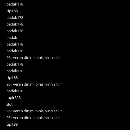
badak178
cipit88
badak178
badak178
badak178
badak
badak178
badak178
96lı veren dinimi binisi virin sitilir
badak178
badak178
cipit88
96lı veren dinimi binisi virin sitilir
badak178
tapir328
slot
96lı veren dinimi binisi virin sitilir
96lı veren dinimi binisi virin sitilir
cipit88