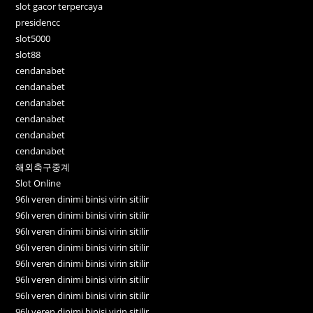
slot gacor terpercaya
presidencc
slot5000
slot88
cendanabet
cendanabet
cendanabet
cendanabet
cendanabet
cendanabet
해외축구중계
Slot Online
96lı veren dinimi binisi virin sitilir
96lı veren dinimi binisi virin sitilir
96lı veren dinimi binisi virin sitilir
96lı veren dinimi binisi virin sitilir
96lı veren dinimi binisi virin sitilir
96lı veren dinimi binisi virin sitilir
96lı veren dinimi binisi virin sitilir
96lı veren dinimi binisi virin sitilir