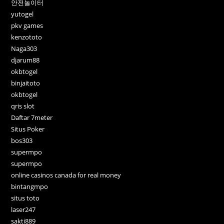
안전놀이터
yutogel
pkv games
kenzototo
Naga303
djarum88
okbtogel
binjaitoto
okbtogel
qris slot
Daftar 7meter
Situs Poker
bos303
supermpo
supermpo
online casinos canada for real money
bintangmpo
situs toto
laser247
sakti889