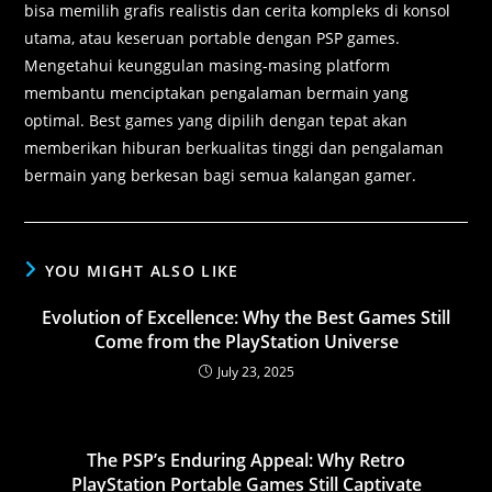
bisa memilih grafis realistis dan cerita kompleks di konsol
utama, atau keseruan portable dengan PSP games.
Mengetahui keunggulan masing-masing platform
membantu menciptakan pengalaman bermain yang
optimal. Best games yang dipilih dengan tepat akan
memberikan hiburan berkualitas tinggi dan pengalaman
bermain yang berkesan bagi semua kalangan gamer.
YOU MIGHT ALSO LIKE
Evolution of Excellence: Why the Best Games Still
Come from the PlayStation Universe
July 23, 2025
The PSP’s Enduring Appeal: Why Retro
PlayStation Portable Games Still Captivate