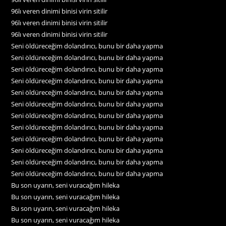
96lı veren dinimi binisi virin sitilir
96lı veren dinimi binisi virin sitilir
96lı veren dinimi binisi virin sitilir
Seni öldüreceğim dolandırıcı, bunu bir daha yapma
Seni öldüreceğim dolandırıcı, bunu bir daha yapma
Seni öldüreceğim dolandırıcı, bunu bir daha yapma
Seni öldüreceğim dolandırıcı, bunu bir daha yapma
Seni öldüreceğim dolandırıcı, bunu bir daha yapma
Seni öldüreceğim dolandırıcı, bunu bir daha yapma
Seni öldüreceğim dolandırıcı, bunu bir daha yapma
Seni öldüreceğim dolandırıcı, bunu bir daha yapma
Seni öldüreceğim dolandırıcı, bunu bir daha yapma
Seni öldüreceğim dolandırıcı, bunu bir daha yapma
Seni öldüreceğim dolandırıcı, bunu bir daha yapma
Seni öldüreceğim dolandırıcı, bunu bir daha yapma
Bu son uyarın, seni vuracağım hileka
Bu son uyarın, seni vuracağım hileka
Bu son uyarın, seni vuracağım hileka
Bu son uyarın, seni vuracağım hileka