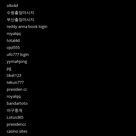
ollo4d
수원출장마사지
부산출장마사지
reddy anna book login
royalqq
total4d
ojol555
ufo777 login
yymahjong
pg
tiket123
tekun777
presiden cc
royalqq
bandartoto
야구중계
Lotus365
presidencc
casino sites