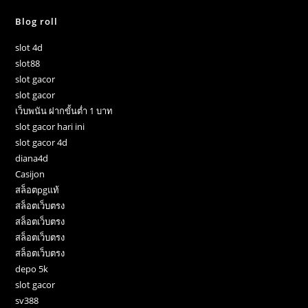
Blog roll
slot 4d
slot88
slot gacor
slot gacor
เว็บพนัน ฝากขั้นต่ำ 1 บาท
slot gacor hari ini
slot gacor 4d
diana4d
Casijon
สล็อตpgแท้
สล็อตเว็บตรง
สล็อตเว็บตรง
สล็อตเว็บตรง
สล็อตเว็บตรง
depo 5k
slot gacor
sv388