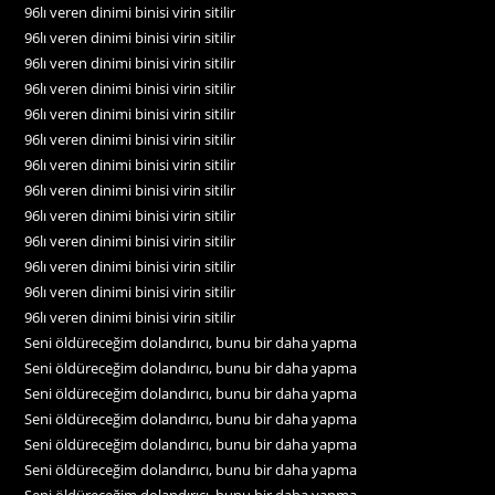
96lı veren dinimi binisi virin sitilir
96lı veren dinimi binisi virin sitilir
96lı veren dinimi binisi virin sitilir
96lı veren dinimi binisi virin sitilir
96lı veren dinimi binisi virin sitilir
96lı veren dinimi binisi virin sitilir
96lı veren dinimi binisi virin sitilir
96lı veren dinimi binisi virin sitilir
96lı veren dinimi binisi virin sitilir
96lı veren dinimi binisi virin sitilir
96lı veren dinimi binisi virin sitilir
96lı veren dinimi binisi virin sitilir
96lı veren dinimi binisi virin sitilir
Seni öldüreceğim dolandırıcı, bunu bir daha yapma
Seni öldüreceğim dolandırıcı, bunu bir daha yapma
Seni öldüreceğim dolandırıcı, bunu bir daha yapma
Seni öldüreceğim dolandırıcı, bunu bir daha yapma
Seni öldüreceğim dolandırıcı, bunu bir daha yapma
Seni öldüreceğim dolandırıcı, bunu bir daha yapma
Seni öldüreceğim dolandırıcı, bunu bir daha yapma