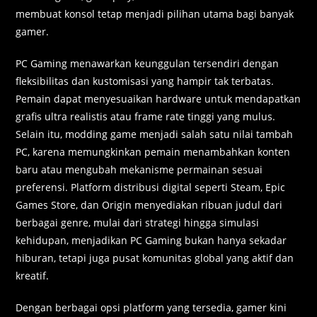
membuat konsol tetap menjadi pilihan utama bagi banyak
gamer.
PC Gaming menawarkan keunggulan tersendiri dengan
fleksibilitas dan kustomisasi yang hampir tak terbatas.
Pemain dapat menyesuaikan hardware untuk mendapatkan
grafis ultra realistis atau frame rate tinggi yang mulus.
Selain itu, modding game menjadi salah satu nilai tambah
PC, karena memungkinkan pemain menambahkan konten
baru atau mengubah mekanisme permainan sesuai
preferensi. Platform distribusi digital seperti Steam, Epic
Games Store, dan Origin menyediakan ribuan judul dari
berbagai genre, mulai dari strategi hingga simulasi
kehidupan, menjadikan PC Gaming bukan hanya sekadar
hiburan, tetapi juga pusat komunitas global yang aktif dan
kreatif.
Dengan berbagai opsi platform yang tersedia, gamer kini