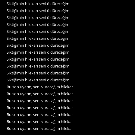
Siktiğimin hilekarı seni öldüreceğim
Siktiğimin hilekarı seni öldüreceğim
Siktiğimin hilekarı seni öldüreceğim
Siktiğimin hilekarı seni öldüreceğim
Siktiğimin hilekarı seni öldüreceğim
Siktiğimin hilekarı seni öldüreceğim
Siktiğimin hilekarı seni öldüreceğim
Siktiğimin hilekarı seni öldüreceğim
Siktiğimin hilekarı seni öldüreceğim
Siktiğimin hilekarı seni öldüreceğim
Siktiğimin hilekarı seni öldüreceğim
Siktiğimin hilekarı seni öldüreceğim
Bu son uyarın, seni vuracağım hilekar
Bu son uyarın, seni vuracağım hilekar
Bu son uyarın, seni vuracağım hilekar
Bu son uyarın, seni vuracağım hilekar
Bu son uyarın, seni vuracağım hilekar
Bu son uyarın, seni vuracağım hilekar
Bu son uyarın, seni vuracağım hilekar