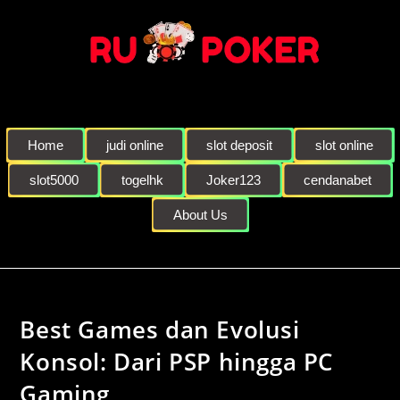
Home
judi online
slot deposit
slot online
slot5000
togelhk
Joker123
cendanabet
About Us
Best Games dan Evolusi
Konsol: Dari PSP hingga PC
Gaming