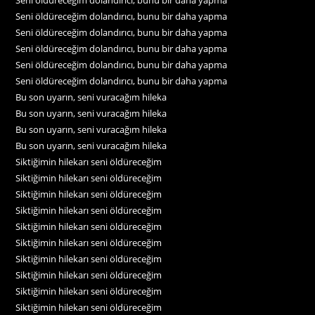
Seni öldüreceğim dolandırıcı, bunu bir daha yapma
Seni öldüreceğim dolandırıcı, bunu bir daha yapma
Seni öldüreceğim dolandırıcı, bunu bir daha yapma
Seni öldüreceğim dolandırıcı, bunu bir daha yapma
Seni öldüreceğim dolandırıcı, bunu bir daha yapma
Bu son uyarın, seni vuracağım hileka
Bu son uyarın, seni vuracağım hileka
Bu son uyarın, seni vuracağım hileka
Bu son uyarın, seni vuracağım hileka
Siktiğimin hilekarı seni öldüreceğim
Siktiğimin hilekarı seni öldüreceğim
Siktiğimin hilekarı seni öldüreceğim
Siktiğimin hilekarı seni öldüreceğim
Siktiğimin hilekarı seni öldüreceğim
Siktiğimin hilekarı seni öldüreceğim
Siktiğimin hilekarı seni öldüreceğim
Siktiğimin hilekarı seni öldüreceğim
Siktiğimin hilekarı seni öldüreceğim
Siktiğimin hilekarı seni öldüreceğim