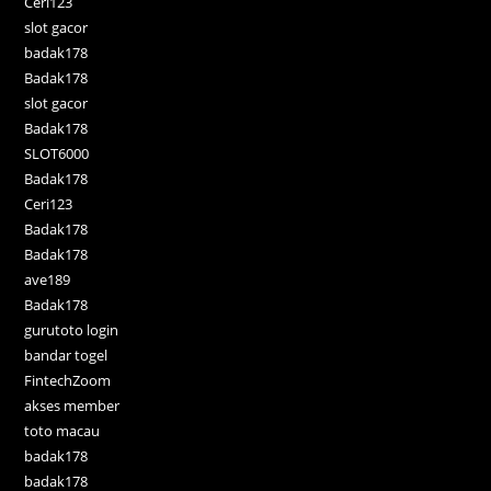
Ceri123
slot gacor
badak178
Badak178
slot gacor
Badak178
SLOT6000
Badak178
Ceri123
Badak178
Badak178
ave189
Badak178
gurutoto login
bandar togel
FintechZoom
akses member
toto macau
badak178
badak178