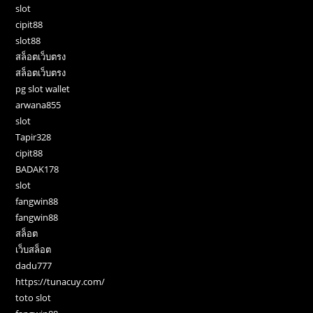
slot
cipit88
slot88
สล็อตเว็บตรง
สล็อตเว็บตรง
pg slot wallet
arwana855
slot
Tapir328
cipit88
BADAK178
slot
fangwin88
fangwin88
สล็อต
เว็บสล็อต
dadu777
https://tunacuy.com/
toto slot