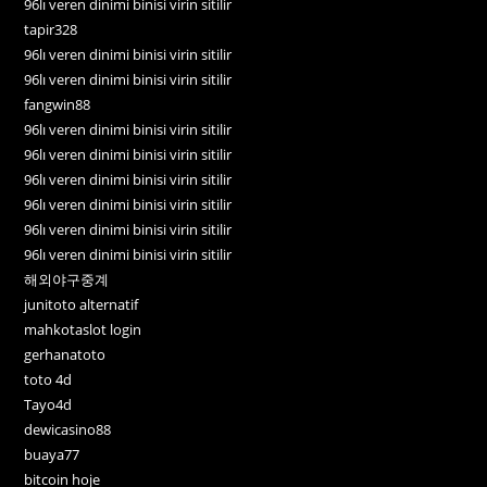
96lı veren dinimi binisi virin sitilir
tapir328
96lı veren dinimi binisi virin sitilir
96lı veren dinimi binisi virin sitilir
fangwin88
96lı veren dinimi binisi virin sitilir
96lı veren dinimi binisi virin sitilir
96lı veren dinimi binisi virin sitilir
96lı veren dinimi binisi virin sitilir
96lı veren dinimi binisi virin sitilir
96lı veren dinimi binisi virin sitilir
해외야구중계
junitoto alternatif
mahkotaslot login
gerhanatoto
toto 4d
Tayo4d
dewicasino88
buaya77
bitcoin hoje