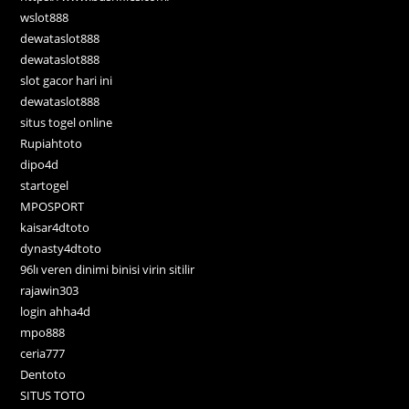
wslot888
dewataslot888
dewataslot888
slot gacor hari ini
dewataslot888
situs togel online
Rupiahtoto
dipo4d
startogel
MPOSPORT
kaisar4dtoto
dynasty4dtoto
96lı veren dinimi binisi virin sitilir
rajawin303
login ahha4d
mpo888
ceria777
Dentoto
SITUS TOTO