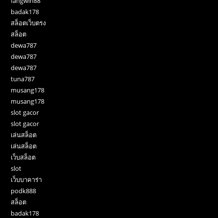
fangwin88
badak178
สล็อตเว็บตรง
สล็อต
dewa787
dewa787
dewa787
tuna787
musang178
musang178
slot gacor
slot gacor
เล่นสล็อต
เล่นสล็อต
เว็บสล็อต
slot
เว็บบาคาร่า
podk888
สล็อต
badak178