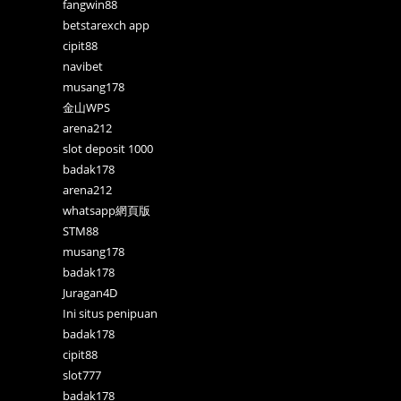
fangwin88
betstarexch app
cipit88
navibet
musang178
金山WPS
arena212
slot deposit 1000
badak178
arena212
whatsapp網頁版
STM88
musang178
badak178
Juragan4D
Ini situs penipuan
badak178
cipit88
slot777
badak178