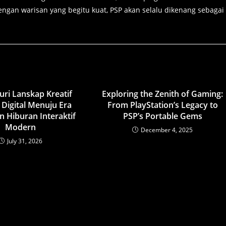
engan warisan yang begitu kuat, PSP akan selalu dikenang sebagai
ri Lanskap Kreatif
Exploring the Zenith of Gaming:
 Digital Menuju Era
From PlayStation’s Legacy to
 Hiburan Interaktif
PSP’s Portable Gems
Modern
December 4, 2025
July 31, 2026