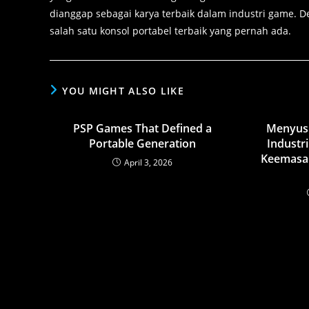
dianggap sebagai karya terbaik dalam industri game. D
salah satu konsol portabel terbaik yang pernah ada.
YOU MIGHT ALSO LIKE
PSP Games That Defined a
Menyusu
Portable Generation
Industri
Keemasan
April 3, 2026