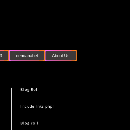
3
cendanabet
About Us
Blog Roll
[include_links_php]
Blog roll