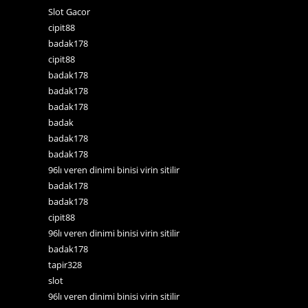
Slot Gacor
cipit88
badak178
cipit88
badak178
badak178
badak178
badak
badak178
badak178
96lı veren dinimi binisi virin sitilir
badak178
badak178
cipit88
96lı veren dinimi binisi virin sitilir
badak178
tapir328
slot
96lı veren dinimi binisi virin sitilir